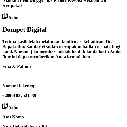
Alamat : benowo gg3 no.7 RT002 RW002 Kel.benowo
Kec.pakal
Salin
Dompet Digital
Terima kasih telah melakukan konfirmasi kehadiran. Doa
Bapak/ Ibu/ Saudara/i sudah merupakan hadiah terbaik bagi
kami. Namun, jika memberi adalah bentuk tanda kasih Anda,
fitur ini dapat memberikan Anda kemudahan
Fina & Fahmir
Nomor Rekening
620901037521530
Salin
Atas Nama
Nurul Mazidatus safitri