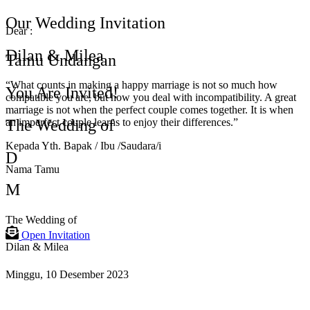
Our Wedding Invitation
Dear :
Dilan & Milea
Tamu Undangan
“What counts in making a happy marriage is not so much how
You Are Invited!
compatible you are, but how you deal with incompatibility. A great
marriage is not when the perfect couple comes together. It is when
The Wedding of
an imperfect couple learns to enjoy their differences.”
Kepada Yth. Bapak / Ibu /Saudara/i
D
Nama Tamu
M
The Wedding of
Open Invitation
Dilan & Milea
Minggu, 10 Desember 2023