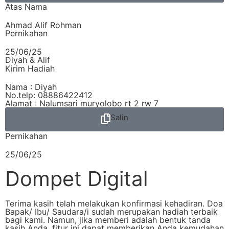
Atas Nama
Ahmad Alif Rohman
Pernikahan
25/06/25
Diyah & Alif
Kirim Hadiah
Nama : Diyah
No.telp: 08886422412
Alamat : Nalumsari muryolobo rt 2 rw 7
Salin
Pernikahan
25/06/25
Dompet Digital
Terima kasih telah melakukan konfirmasi kehadiran. Doa
Bapak/ Ibu/ Saudara/i sudah merupakan hadiah terbaik
bagi kami. Namun, jika memberi adalah bentuk tanda
kasih Anda, fitur ini dapat memberikan Anda kemudahan