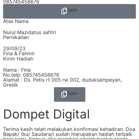
085745458676
Salin
Atas Nama
Nurul Mazidatus safitri
Pernikahan
29/09/23
Fina & Fahmir
Kirim Hadiah
Nama : Fina
No.telp: 085745458676
Alamat : Ds. Petis rt 005 rw 002, duduksampeyan,
Gresik
Salin
Dompet Digital
Terima kasih telah melakukan konfirmasi kehadiran. Doa
Bapak/ Ibu/ Saudara/i sudah merupakan hadiah terbaik
bagi kami. Namun, jika memberi adalah bentuk tanda