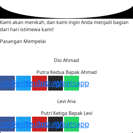
Kami akan menikah, dan kami ingin Anda menjadi bagian
dari hari istimewa kami!
Pasangan Mempelai
Dio Ahmad
Putra Kedua Bapak Ahmad
cebook
Twitter
Youtube
Instagram
Whatsapp
Levi Ana
Putri Ketiga Bapak Levi
cebook
Twitter
Youtube
Instagram
Whatsapp