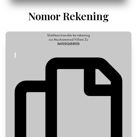
Nomor Rekening
Silahkan transfer ke rekening
a.n Muchammad Villein Zu
1400012658051