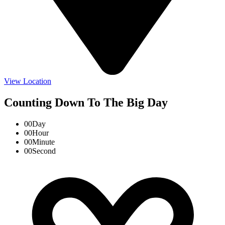
View Location
Counting Down To The Big Day
00
Day
00
Hour
00
Minute
00
Second