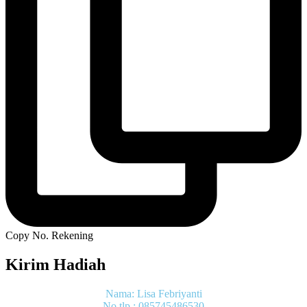
Copy No. Rekening
Kirim Hadiah
Nama: Lisa Febriyanti
No.tlp : 085745486530