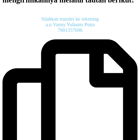
Silahkan transfer ke rekening
a.n Vanny Yulianto Putra
7901357696