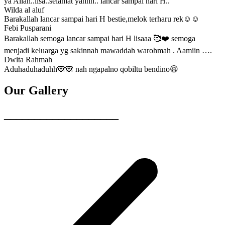
ya Allah..lisa..selamat yahhh.. lancar sampai hari H..
Wilda al aluf
Barakallah lancar sampai hari H bestie,melok terharu rek☺☺
Febi Pusparani
Barakallah semoga lancar sampai hari H lisaaa 🥰❤️ semoga
menjadi keluarga yg sakinnah mawaddah warohmah . Aamiin ….
Dwita Rahmah
Aduhaduhaduhh🙈🙈 nah ngapalno qobiltu bendino😆
Our Gallery
___________________