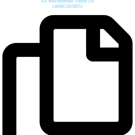
a.n Muchammad Villein Zu
1400012658051