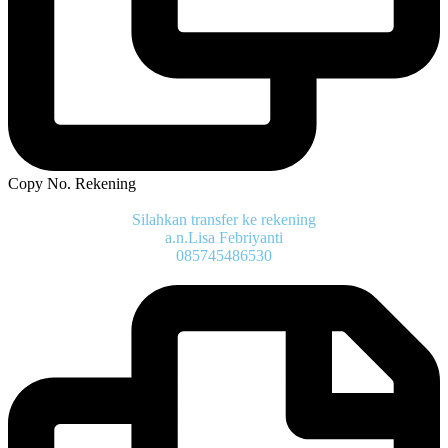
Copy No. Rekening
Silahkan transfer ke rekening
a.n.Lisa Febriyanti
085745486530