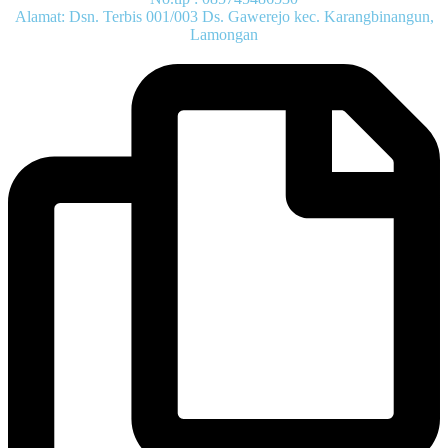
Alamat: Dsn. Terbis 001/003 Ds. Gawerejo kec. Karangbinangun,
Lamongan