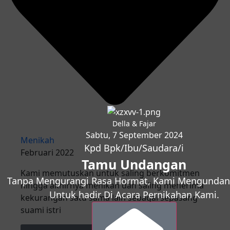
Della & Fajar
Sabtu, 7 September 2024
Menikah
Kpd Bpk/Ibu/Saudara/i
Februari 2022
Tamu Undangan
Kami memutuskan untuk saling berkomitmen
Tanpa Mengurangi Rasa Hormat, Kami Mengunda
hingga akhirnya menikah dan saling menerima
Untuk hadir Di Acara Pernikahan Kami.
kekurangan satu sama lain sebagai sepasang
suami istri