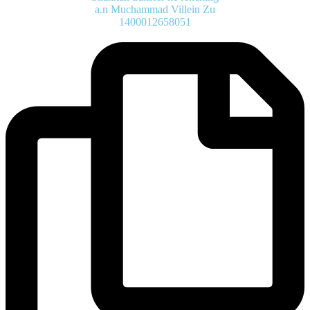
a.n Muchammad Villein Zu
1400012658051