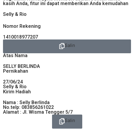
kasih Anda, fitur ini dapat memberikan Anda kemudahan
Selly & Rio
Nomor Rekening
1410018977207
Salin
Atas Nama
SELLY BERLINDA
Pernikahan
27/06/24
Selly & Rio
Kirim Hadiah
Nama : Selly Berlinda
No.telp: 083856261022
Alamat : Jl. Wisma Tengger 5/7
Salin