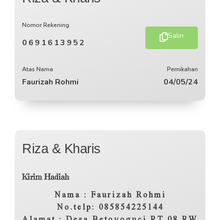
Nomor Rekening
Salin
0691613952
Atas Nama
Pernikahan
Faurizah Rohmi
04/05/24
Riza & Kharis
Kirim Hadiah
Nama : Faurizah Rohmi
No.telp: 085854225144
Alamat : Desa Betoyoguci RT 08 RW