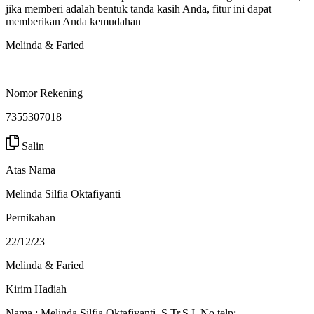
jika memberi adalah bentuk tanda kasih Anda, fitur ini dapat
memberikan Anda kemudahan
Melinda & Faried
Nomor Rekening
7355307018
Salin
Atas Nama
Melinda Silfia Oktafiyanti
Pernikahan
22/12/23
Melinda & Faried
Kirim Hadiah
Nama : Melinda Silfia Oktafiyanti, S.Tr.S.I. No.telp: