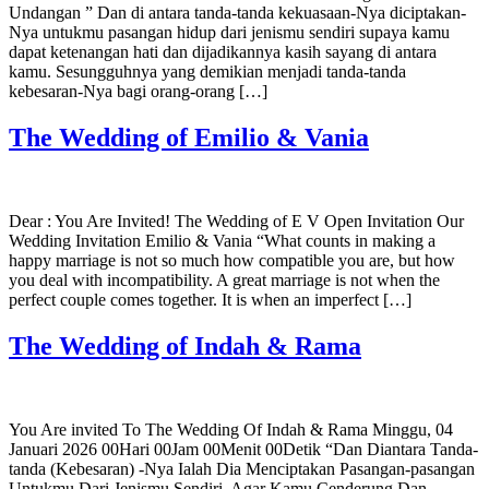
Undangan ” Dan di antara tanda-tanda kekuasaan-Nya diciptakan-
Nya untukmu pasangan hidup dari jenismu sendiri supaya kamu
dapat ketenangan hati dan dijadikannya kasih sayang di antara
kamu. Sesungguhnya yang demikian menjadi tanda-tanda
kebesaran-Nya bagi orang-orang […]
The Wedding of Emilio & Vania
Dear : You Are Invited! The Wedding of E V Open Invitation Our
Wedding Invitation Emilio & Vania “What counts in making a
happy marriage is not so much how compatible you are, but how
you deal with incompatibility. A great marriage is not when the
perfect couple comes together. It is when an imperfect […]
The Wedding of Indah & Rama
You Are invited To The Wedding Of Indah & Rama Minggu, 04
Januari 2026 00Hari 00Jam 00Menit 00Detik “Dan Diantara Tanda-
tanda (Kebesaran) -Nya Ialah Dia Menciptakan Pasangan-pasangan
Untukmu Dari Jenismu Sendiri, Agar Kamu Cenderung Dan